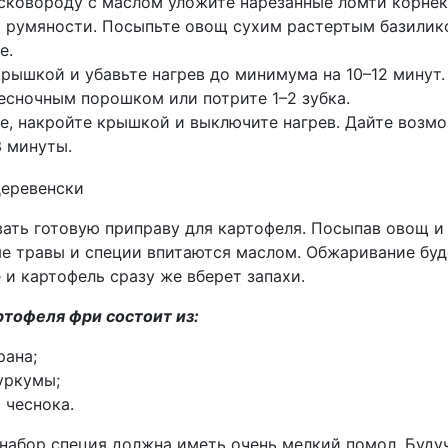
сковороду с маслом уложите нарезанные ломти корнек
 румяности. Посыпьте овощ сухим растертым базилик
е.
рышкой и убавьте нагрев до минимума на 10–12 минут
есночным порошком или потрите 1–2 зубка.
, накройте крышкой и выключите нагрев. Дайте возмо
 минуты.
ать готовую приправу для картофеля. Посыпав овощ и
ые травы и специи впитаются маслом. Обжаривание буд
и картофель сразу же вберет запахи.
ртофеля фри состоит из:
рана;
уркумы;
 чеснока.
 набор специя должна иметь очень мелкий помол. Буду