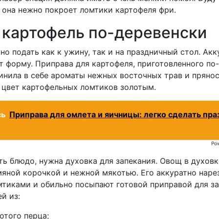
 она нежно покроет ломтики картофеля фри.
 картофель по-деревенски
о подать как к ужину, так и на праздничный стол. Ак
 форму. Приправа для картофеля, приготовленного по
инила в себе ароматы нежных восточных трав и прянос
 цвет картофельных ломтиков золотым.
сь
Приправа для омлета и яичницы: легко сделать пр
Po
ь блюдо, нужна духовка для запекания. Овощ в духовк
мяной корочкой и нежной мякотью. Его аккуратно наре
тиками и обильно посыпают готовой приправой для за
й из:
отого перца;