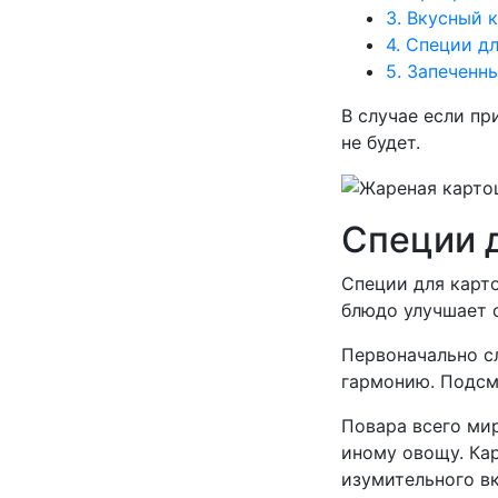
3.
Вкусный к
4.
Специи дл
5.
Запеченны
В случае если пр
не будет.
Специи 
Специи для карто
блюдо улучшает с
Первоначально сл
гармонию. Подсм
Повара всего мир
иному овощу. Ка
изумительного в