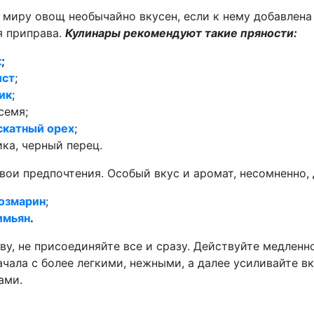
 миру овощ необычайно вкусен, если к нему добавлена
 приправа.
Кулинары рекомендуют такие пряности:
к
;
ист
;
ик
;
семя;
скатный орех
;
ка, черный перец.
ои предпочтения. Особый вкус и аромат, несомненно, 
озмарин
;
имьян
.
у, не присоединяйте все и сразу. Действуйте медленно
чала с более легкими, нежными, а далее усиливайте вк
ами.