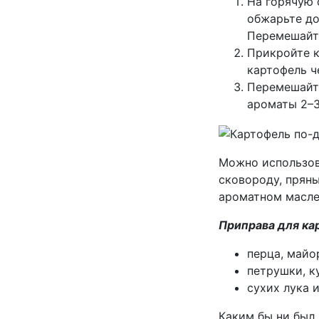
На горячую 
обжарьте до
Перемешайт
Прикройте к
картофель ч
Перемешайте
ароматы 2–3
Можно использов
сковороду, прян
ароматном масле 
Приправа для ка
перца, майо
петрушки, к
сухих лука и
Каким бы ни был