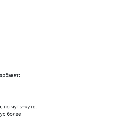
добавят:
, по чуть–чуть.
ус более