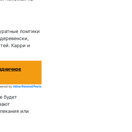
куратные ломтики
-деревенски,
тей. Карри и
аздничное
wered by
Inline Related Posts
е будет
зают
пекания или