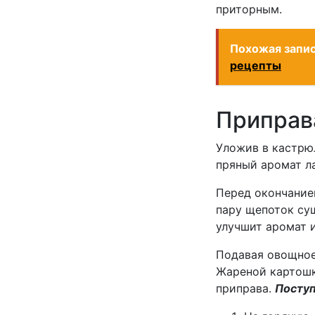
приторным.
Похожая запи
рецепты
Приправ
Уложив в кастрю
пряный аромат л
Перед окончание
пару щепоток су
улучшит аромат и
Подавая овощное
Жареной картошк
приправа.
Посту