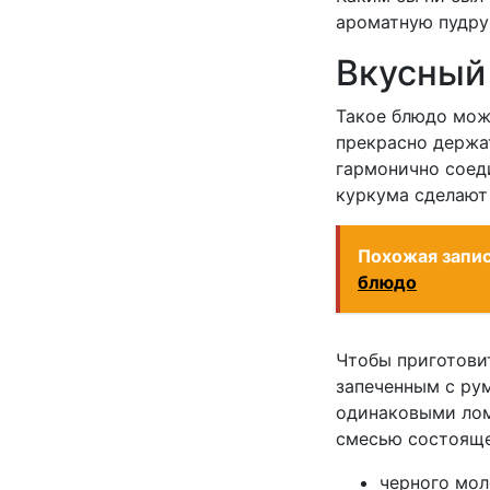
ароматную пудру
Вкусный
Такое блюдо можн
прекрасно держат
гармонично соед
куркума сделают
Похожая запи
блюдо
Чтобы приготовит
запеченным с ру
одинаковыми лом
смесью состояще
черного мол