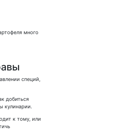
картофеля много
равы
бавлении специй,
ак добиться
ы кулинарии.
одит к тому, или
тичь