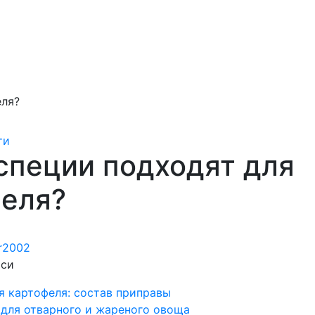
еля?
ти
специи подходят для
еля?
ir2002
иси
 картофеля: состав приправы
для отварного и жареного овоща