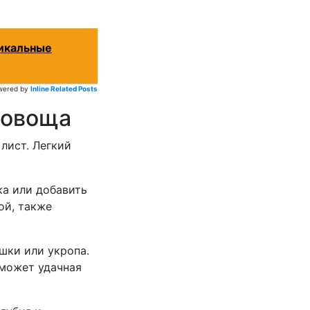
никальные
wered by
Inline Related Posts
 овоща
лист. Легкий
ка или добавить
ой, также
шки или укропа.
оможет удачная