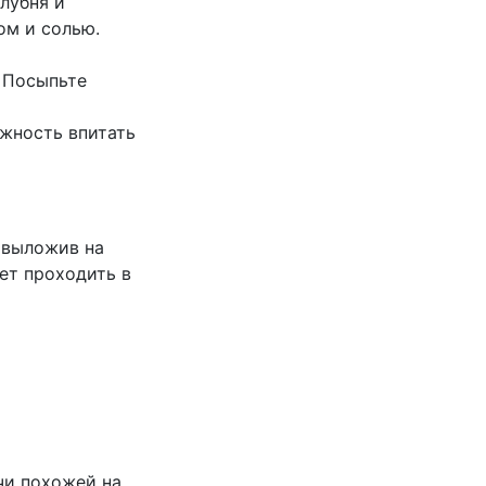
лубня и
ом и солью.
. Посыпьте
жность впитать
 выложив на
ет проходить в
чи похожей на