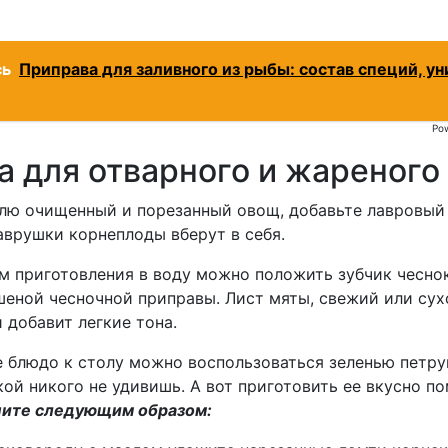
сь
Приправа для заливного из рыбы: состав специй, у
Po
а для отварного и жареного
лю очищенный и порезанный овощ, добавьте лавровый 
аврушки корнеплоды вберут в себя.
м приготовления в воду можно положить зубчик чесно
шеной чесночной приправы. Лист мяты, свежий или сух
 добавит легкие тона.
 блюдо к столу можно воспользоваться зеленью петру
ой никого не удивишь. А вот приготовить ее вкусно п
пите следующим образом: