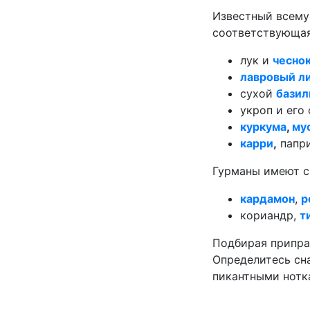
Известный всему
соответствующая
лук и
чесно
лавровый л
сухой
базил
укроп и его 
куркума
,
му
карри
,
папри
Гурманы имеют св
кардамон
,
р
кориандр,
т
Подбирая приправ
Определитесь сна
пикантными нотк