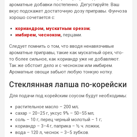
ароматные добавки постепенно. Дегустируйте. Ваш
вкус подскажет достаточную дозу приправы. Фунчоза
хорошо сочетается с:
кориандром
,
мускатным орехом
;
имбирем
,
чесноком
,
перцами.
Следует помнить о том, что вводя ненавязчивые
ароматные приправы, такие как мускатный орех, что-
то более сильное, как кориандр уже не добавляют.
Так же обстоит дело и с чесноком или имбирем.
Ароматные овощи забьют любую тонкую нотку.
Стеклянная лапша по-корейски
Для подачи под корейским соусом будут необходимы:
растительное масло – 200 мл;
сахар – 20–25 г, уксус 9% – 50–55 мл;
соль – 10 г, перец черный молотый – 1 г;
кориандр – 3–4 г, паприка – ½ ч. ложки;
вода – 120 л, чеснок – 3–5 зубков.