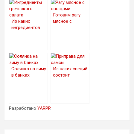
Готовим рагу
Из каких
мясное с
ингредиентов
овощами:
готовится
просто и со
приправа для
вкусом
греческого
салата?
Солянка на зиму
Из каких специй
в банках:
состоит
рецепты
приправа для
заготовки
самсы?
Разработано
YARPP
.
Навигация