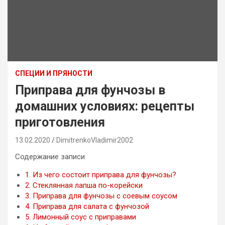
СПЕЦИИ И ПРЯНОСТИ
Приправа для фунчозы в
домашних условиях: рецепты
приготовления
13.02.2020
DimitrenkoVladimir2002
Содержание записи
1.
Из чего состоит приправа для фунчозы?
2.
Стеклянная лапша по-корейски
3.
Приправа для фунчозы с соевым соусом
4.
Приправа для салата с фунчозой
5.
Лимонный соус с приправами