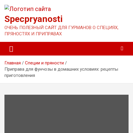
Перейти
к
содержимому
Specpryanosti
ОЧЕНЬ ПОЛЕЗНЫЙ САЙТ ДЛЯ ГУРМАНОВ О СПЕЦИЯХ,
ПРЯНОСТЯХ И ПРИПРАВАХ
Главная
Специи и пряности
Приправа для фунчозы в домашних условиях: рецепты
приготовления