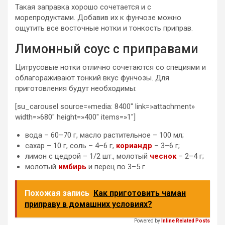
Такая заправка хорошо сочетается и с
морепродуктами. Добавив их к фунчозе можно
ощутить все восточные нотки и тонкость приправ.
Лимонный соус с приправами
Цитрусовые нотки отлично сочетаются со специями и
облагораживают тонкий вкус фунчозы. Для
приготовления будут необходимы:
[su_carousel source=»media: 8400″ link=»attachment»
width=»680″ height=»400″ items=»1″]
вода – 60–70 г, масло растительное – 100 мл;
сахар – 10 г, соль – 4–6 г,
кориандр
– 3–6 г;
лимон с цедрой – 1/2 шт., молотый
чеснок
– 2–4 г;
молотый
имбирь
и перец по 3–5 г.
Похожая запись
Как приготовить чаман
приправу в домашних условиях?
Powered by
Inline Related Posts