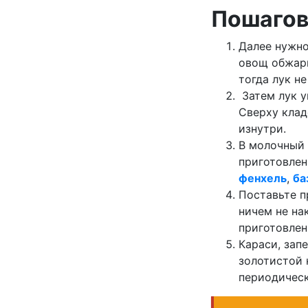
Пошагов
Далее нужно
овощ обжари
тогда лук н
Затем лук у
Сверху клад
изнутри.
В молочный 
приготовлен
фенхель
,
ба
Поставьте п
ничем не на
приготовлен
Караси, зап
золотистой 
периодическ