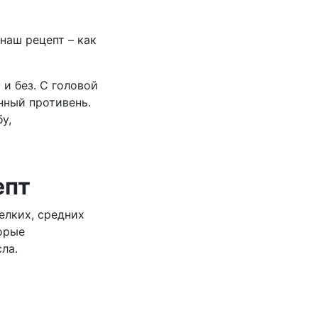
наш рецепт – как
 и без. С головой
нный противень.
у,
епт
елких, средних
торые
ла.