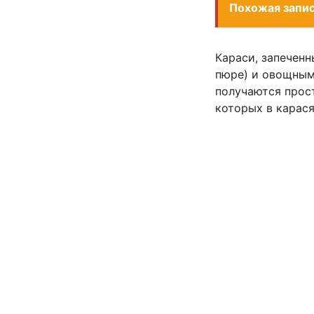
Похожая запи
Караси, запеченн
пюре) и овощным 
получаются прос
которых в карася