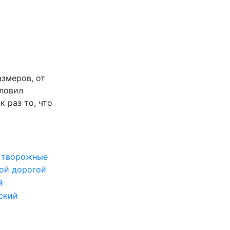
азмеров, от
аловил
 раз то, что
е творожные
ой дорогой
й
ский