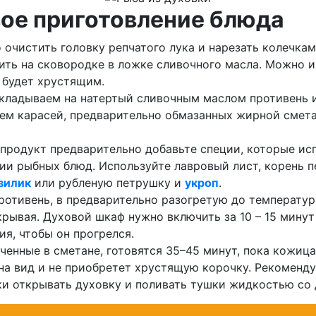
ое приготовление блюда
 очистить головку репчатого лука и нарезать колечкам
ть на сковородке в ложке сливочного масла. Можно и 
е будет хрустящим.
кладываем на натертый сливочным маслом противень 
ем карасей, предварительно обмазанных жирной смет
продукт предварительно добавьте специи, которые ис
ии рыбных блюд. Используйте лавровый лист, корень п
зилик
или рубленую петрушку и
укроп
.
ротивень, в предварительно разогретую до температу
крывая. Духовой шкаф нужно включить за 10 – 15 минут
ия, чтобы он прогрелся.
еченные в сметане, готовятся 35–45 минут, пока кожица
на вид и не приобретет хрустящую корочку. Рекоменд
и открывать духовку и поливать тушки жидкостью со 