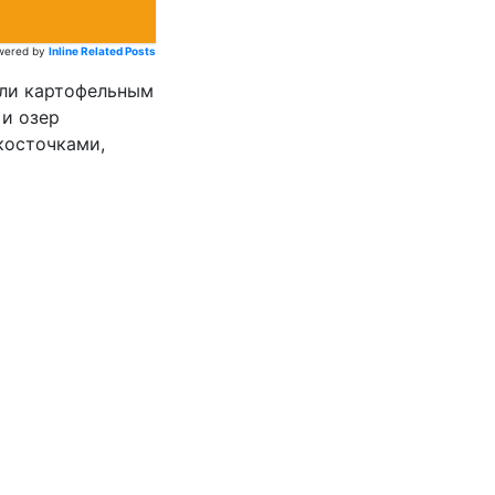
wered by
Inline Related Posts
или картофельным
 и озер
косточками,