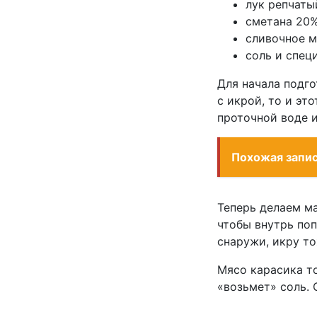
лук репчаты
сметана 20%
сливочное ма
соль и специ
Для начала подг
с икрой, то и эт
проточной воде 
Похожая запи
Теперь делаем ма
чтобы внутрь поп
снаружи, икру то
Мясо карасика то
«возьмет» соль. 