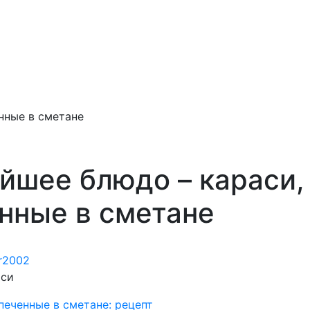
нные в сметане
йшее блюдо – караси,
нные в сметане
ir2002
иси
печенные в сметане: рецепт