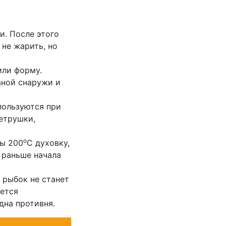
и. После этого
не жарить, но
или форму.
аной снаружи и
пользуются при
етрушки,
о
ры 200
C духовку,
 раньше начала
 рыбок не станет
уется
дна противня.