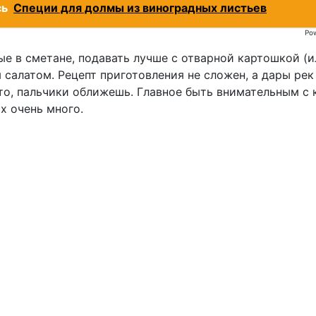
сь
Специи для долмы из виноградных листьев
Po
ые в сметане, подавать лучше с отварной картошкой (
салатом. Рецепт приготовления не сложен, а дары рек
то, пальчики оближешь. Главное быть внимательным с 
х очень много.