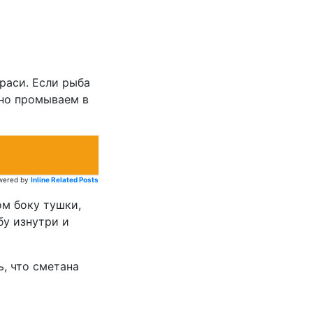
раси. Если рыба
ьно промываем в
wered by
Inline Related Posts
ом боку тушки,
бу изнутри и
ь, что сметана