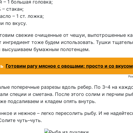
й – 1 большая головка;
 – стакан;
сло – 1 ст. ложка;
и по вкусу.
отовим свежие очищенные от чешуи, выпотрошенные ка
от ингредиент тоже будем использовать. Тушки тщател
и высушиваем бумажным полотенцем.
сь
Готовим рагу мясное с овощами: просто и со вкусом
Po
лые поперечные разрезы вдоль ребер. По 3–4 на кажд
али специи и сметана. После этого солим и перчим ры
же подсаливаем и кладем опять внутрь.
нкое и нежное – легко пересолить рыбу. И не надейтес
Солите чуть–чуть.