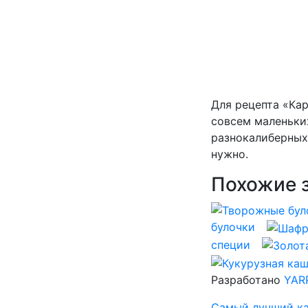
Для рецепта «Кар
совсем маленьких
разнокалиберных 
нужно.
Похожие з
булочки
специи
Разработано
YAR
Самый лучший ка