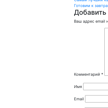
Навигац
Готовим к завтр
по
Добавить
записям
Ваш адрес email 
Комментарий
*
Имя
Email