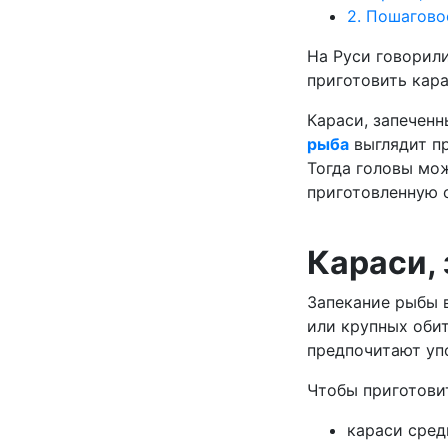
2.
Пошаговое
На Руси говорили
приготовить кара
Караси, запеченн
рыба
выглядит пр
Тогда головы мож
приготовленную с
Караси, 
Запекание рыбы 
или крупных обит
предпочитают уп
Чтобы приготови
караси средн