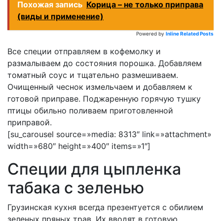
Похожая запись
Корица – не только приправа
(виды и применение)
Powered by
Inline Related Posts
Все специи отправляем в кофемолку и
размалываем до состояния порошка. Добавляем
томатный соус и тщательно размешиваем.
Очищенный чеснок измельчаем и добавляем к
готовой приправе. Поджаренную горячую тушку
птицы обильно поливаем приготовленной
приправой.
[su_carousel source=»media: 8313″ link=»attachment»
width=»680″ height=»400″ items=»1″]
Специи для цыпленка
табака с зеленью
Грузинская кухня всегда презентуется с обилием
зеленых пряных трав. Их вводят в готовую