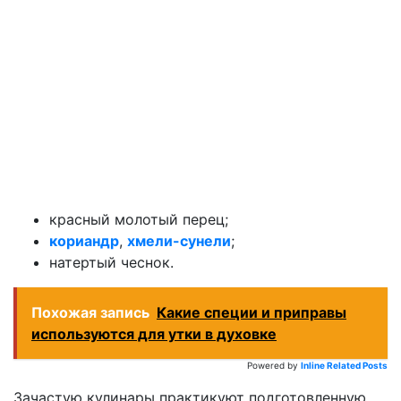
красный молотый перец;
кориандр
,
хмели-сунели
;
натертый чеснок.
Похожая запись
Какие специи и приправы
используются для утки в духовке
Powered by
Inline Related Posts
Зачастую кулинары практикуют подготовленную