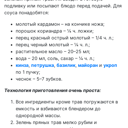
подливку или посыпают блюдо перед подачей. Для
соуса понадобятся:
молотый кардамон – на кончике ножа;
порошок кориандра – ¼ ч. ложки;
перец красный острый молотый – 1/4 ч. л.;
перец черный молотый – ¼ ч. л.;
растительное масло – 20–25 мл;
вода – 20 мл, соль, сахар – ¼ ч. л.;
кинза
,
петрушка
,
базилик
,
майоран
и
укроп
по 1 пучку;
чеснок – 5–7 зубков.
Технология приготовления очень проста:
Все ингредиенты кроме трав погружаются в
емкость и взбиваются блендером до
однородной массы.
Зелень пряных трав мелко рубим и