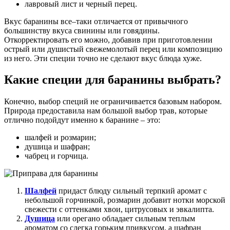
лавровый лист и черный перец.
Вкус баранины все–таки отличается от привычного
большинству вкуса свинины или говядины.
Откорректировать его можно, добавив при приготовлении
острый или душистый свежемолотый перец или композицию
из него. Эти специи точно не сделают вкус блюда хуже.
Какие специи для баранины выбрать?
Конечно, выбор специй не ограничивается базовым набором.
Природа предоставила нам большой выбор трав, которые
отлично подойдут именно к баранине – это:
шалфей и розмарин;
душица и шафран;
чабрец и горчица.
Шалфей
придаст блюду сильный терпкий аромат с
небольшой горчинкой, розмарин добавит нотки морской
свежести с оттенками хвои, цитрусовых и эвкалипта.
Душица
или орегано обладает сильным теплым
ароматом со слегка горьким привкусом, а шафран