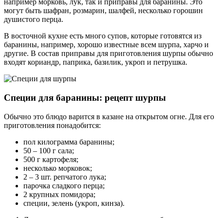
например морковь, лук, так и приправы для баранины. Это
могут быть шафран, розмарин, шалфей, несколько горошин
душистого перца.
В восточной кухне есть много супов, которые готовятся из
баранины, например, хорошо известные всем шурпа, харчо и
другие. В состав приправы для приготовления шурпы обычно
входят кориандр, паприка, базилик, укроп и петрушка.
Специи для баранины: рецепт шурпы
Обычно это блюдо варится в казане на открытом огне. Для его
приготовления понадобится:
пол килограмма баранины;
50 – 100 г сала;
500 г картофеля;
несколько морковок;
2 – 3 шт. репчатого лука;
парочка сладкого перца;
2 крупных помидора;
специи, зелень (укроп, кинза).