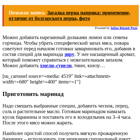
Похожая запись
Загадка перца паприка: применение,
отличие от болгарского перца, фото
Powered by
Inline Related Posts
Можно добавить нарезанный дольками лимон или семена
горчицы. Чтобы убрать специфический запах мяса, повара
советуют перед началом готовки замариновать его, добавив в
состав специй для маринада
зиру
. У нее насыщенный аромат,
который поможет справиться с нежелательным запахом.
Можно добавить
хмели–сунели
, тмин, кинзу…
[su_carousel source=»media: 4519″ link=»attachment»
width=»680″ height=»400″ items=»1″]
Приготовить маринад
Надо смешать выбранные специи, добавить чеснок, перец,
соль и растительное масло. Готовым маринадом намазать
кусок баранины и поставить его в холодильник на 3–4 часа.
После этого мясо можно жарить.
Наиболее простой способ получить мягкую прожаренную
баранину – использовать для запекания специальный пакет.