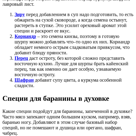
лавровый лист.
Зиру
перед добавлением в суп надо подготовить, то есть
обжарить на сухой сковороде, а когда семена остынут,
растереть в ступке. Это усилит ореховый аромат этой
специи и раскроет ее вкус.
Кориандр
– это семена кинзы, поэтому в готовую
шурпу можно добавлять что–то одно их них. Кориандр
обладает немного острым сладковатым привкусом, что
добавит блюду пряности.
Перец
даст остроту, без которой сложно представить
восточную кухню. Лучше для шурпы брать кайенский
перец, так как именно он дает особую, узнаваемую
восточную остроту.
Шафран
добавит супу цвета, а куркума особенной
сладости.
Специи для баранины в духовке
Какие специи подойдут для баранины, запеченной в духовке?
Часто мясо запекают одним большим куском, например, взяв,
баранью ногу. Добавляют в этом случае базовый набор
специй, но не помешают и душица или орегано, шафран,
чабрец.