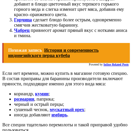
добавит в блюдо цветочный вкус терпкого горького
горного меда и слегка изменит цвет мяса, добавив ему
красно–оранжевого цвета.
Горчица
сделает блюдо более острым, одновременно
смягчив жестковатую баранину.
Чабрец
привнесет аромат пряный вкус с нотками аниса
и тмина.
Похожая запись
История и современность
индонезийского перца кубеба
Powered by
Inline Related Posts
Если нет времени, можно купить в магазине готовую специю.
В состав приправы для баранины производители включают
пряности, подходящие именно для этого вида мяса:
кориандр,
кумин
;
розмарин
, паприка;
черный и острый перцы;
сушеный чеснок,
мускатный орех
;
иногда добавляют
имбирь
.
Все специи тщательно перемолоты и такой приправой удобно
пользоваться.