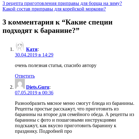
Навигация
3 рецепта приготовления приправы для борща на зиму?
Какой состав приправы для корейской моркови?
по
записям
3 комментария к “
Какие специи
подходят к баранине?
”
Катя
:
30.04.2019 в 14:29
очень полезная статья, спасибо автору
Ответить
Diets.Guru
:
07.05.2019 в 00:36
Разнообразить мясное меню смогут блюда из баранины.
Рецепты простые расскажут, что приготовить из
баранины на второе для семейного обеда. А рецепты из
баранины с фото и пошаговыми инструкциями
подскажут, как вкусно приготовить баранину к
празднику. Подробней про