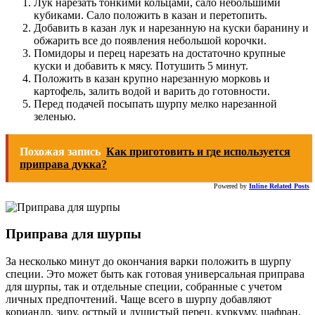
Лук нарезать тонкими кольцами, сало небольшими
кубиками. Сало положить в казан и перетопить.
Добавить в казан лук и нарезанную на куски баранину и
обжарить все до появления небольшой корочки.
Помидоры и перец нарезать на достаточно крупные
куски и добавить к мясу. Потушить 5 минут.
Положить в казан крупно нарезанную морковь и
картофель, залить водой и варить до готовности.
Перед подачей посыпать шурпу мелко нарезанной
зеленью.
Похожая запись
Как приготовить и где используется
приправа дукка?
Powered by
Inline Related Posts
Приправа для шурпы
За несколько минут до окончания варки положить в шурпу
специи. Это может быть как готовая универсальная приправа
для шурпы, так и отдельные специи, собранные с учетом
личных предпочтений. Чаще всего в шурпу добавляют
кориандр, зиру, острый и душистый перец, куркуму, шафран,