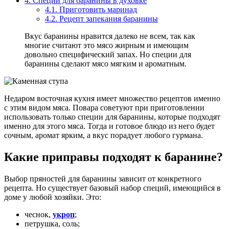
4.
Специи для баранины в духовке
4.1.
Приготовить маринад
4.2.
Рецепт запекания баранины
Вкус баранины нравится далеко не всем, так как
многие считают это мясо жирным и имеющим
довольно специфический запах. Но специи для
баранины сделают мясо мягким и ароматным.
Недаром восточная кухня имеет множество рецептов именно
с этим видом мяса. Повара советуют при приготовлении
использовать только специи для баранины, которые подходят
именно для этого мяса. Тогда и готовое блюдо из него будет
сочным, аромат ярким, а вкус порадует любого гурмана.
Какие приправы подходят к баранине?
Выбор пряностей для баранины зависит от конкретного
рецепта. Но существует базовый набор специй, имеющийся в
доме у любой хозяйки. Это:
чеснок,
укроп
;
петрушка, соль;